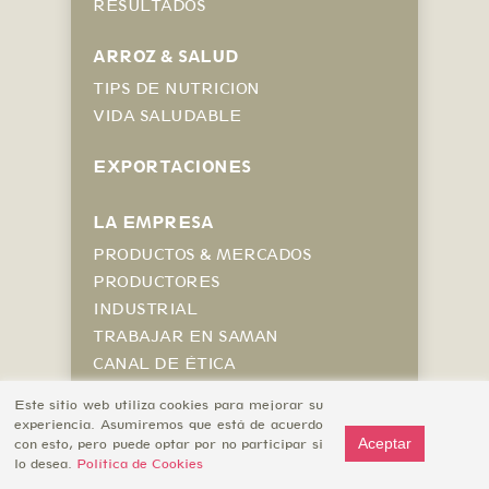
RESULTADOS
ARROZ & SALUD
TIPS DE NUTRICION
VIDA SALUDABLE
EXPORTACIONES
LA EMPRESA
PRODUCTOS & MERCADOS
PRODUCTORES
INDUSTRIAL
TRABAJAR EN SAMAN
CANAL DE ÉTICA
Este sitio web utiliza cookies para mejorar su
experiencia. Asumiremos que está de acuerdo
© SAMAN – RBLA. BALTASAR BRUM
Aceptar
con esto, pero puede optar por no participar si
2772. T: +598 22081421 –
Política de
lo desea.
Política de Cookies
Privacidad