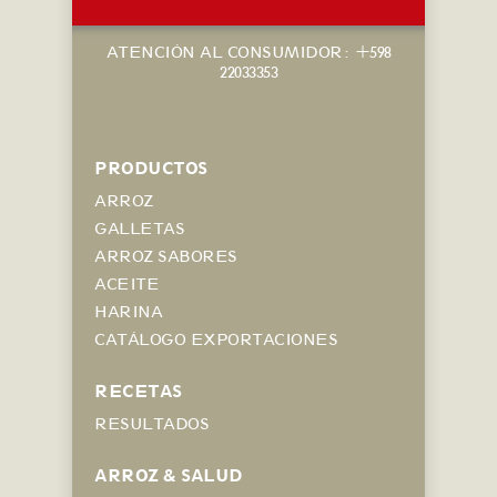
ATENCIÓN AL CONSUMIDOR: +598
22033353
PRODUCTOS
ARROZ
GALLETAS
ARROZ SABORES
ACEITE
HARINA
CATÁLOGO EXPORTACIONES
RECETAS
RESULTADOS
ARROZ & SALUD